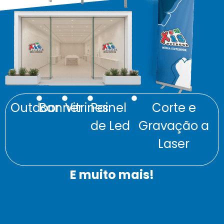
Outdoor
Banner
Vitrines
Painel
Corte e
de Led
Gravação a
Laser
E muito mais!