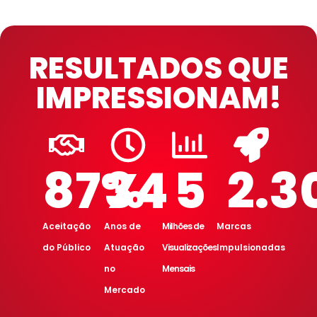
RESULTADOS QUE
IMPRESSIONAM!
87
%
34
5
2.3
Aceitação
Anos de
Milhões de
Marcas
do Público
Atuação
Visualizações
Impulsionadas
no
Mensais
Mercado